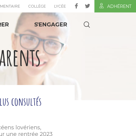
ADHÉRENT
ÉMENTAIRE
COLLÈGE
LYCÉE
RER
S'ENGAGER
parents
plus consultés
céens lovériens,
ur une rentrée 2023