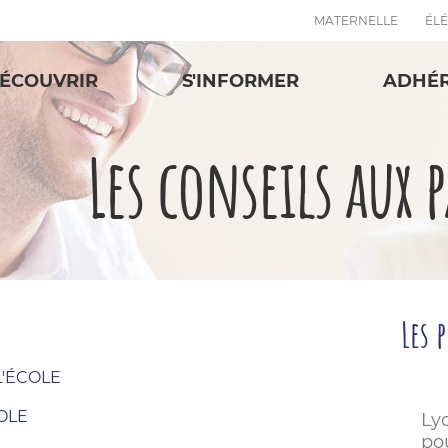
MATERNELLE
ÉL
ÉCOUVRIR
S'INFORMER
ADHÉ
Les conseils aux 
Les 
'ÉCOLE
OLE
Ly
po