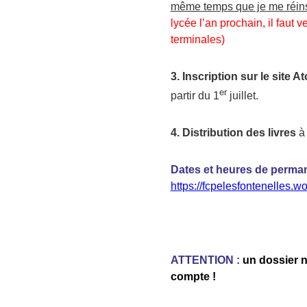
même temps que je me réins
lycée l’an prochain, il faut 
terminales)
3.
Inscription sur le site 
er
partir du 1
juillet.
4. Distribution des livres
à 
D
ates et heures
de perma
https://fcpelesfontenelles.w
ATTENTION :
un dossier n
compte !