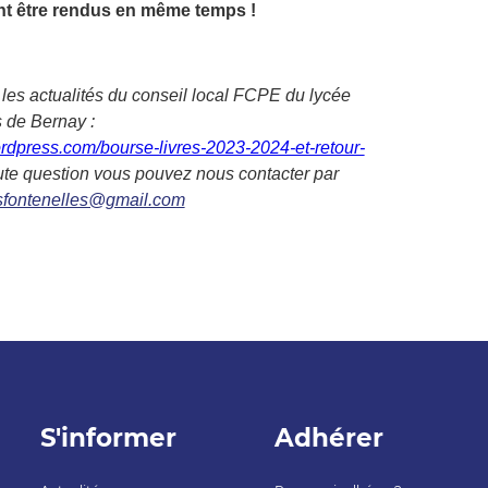
nt être rendus en même temps !
t
les actualités du conseil local
FCPE du
lycée
s
de
Bernay :
ordpress.com/bourse-livres-2023-2024-et-retour-
oute question vous pouvez nous contacter par
sfontenelles@gmail.com
S'informer
Adhérer