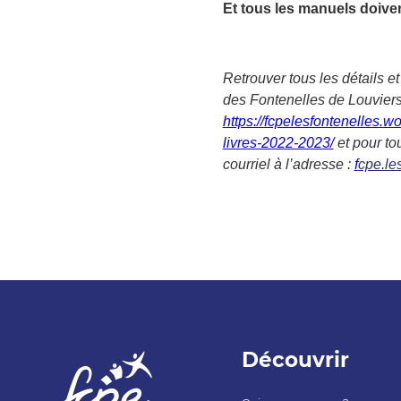
Et tous les manuels doive
Retrouver
tous les détails e
des Fontenelles de Louvier
https://fcpelesfontenelles.w
livres-2022-2023/
et pour t
courriel à l’adresse :
f
cpe.le
Découvrir