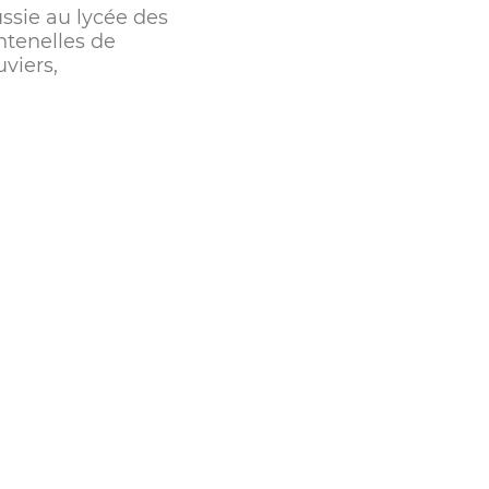
ussie au lycée des
ntenelles de
viers,