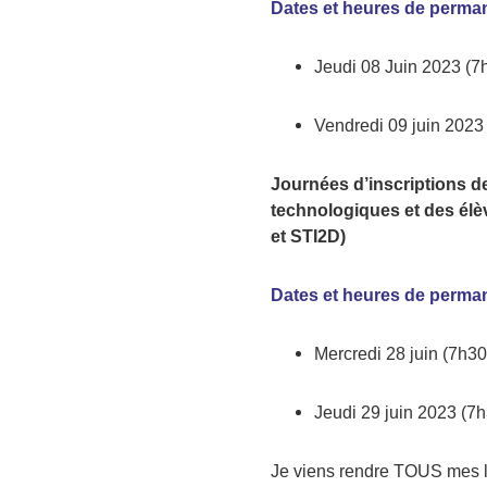
D
ates et heures
de perma
Jeudi 08 Juin 2023 (7
Vendredi 09 juin 2023
Journées d’inscriptions d
technologiques et des élè
et STI2D)
D
ates et heures
de perma
Mercredi 28 juin (7h3
Jeudi 29 juin 2023 (7
Je viens rendre TOUS
m
es 