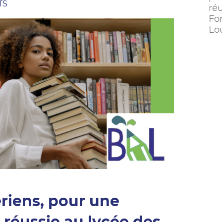
TS
ré
Fo
Lou
riens, pour une
 réussie au lycée des