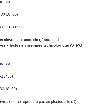
nence
:
h30-18h00)
 (7h30-18h00)
es élèves en seconde générale et
ves affectés en première technologique (STMG
nence
:
0-12h30)
h30-18h00)
livres (❗on ne reprendra pas en plusieurs fois ❗)
en